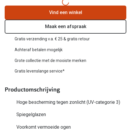
Biofinity
Nieuwe collectie
Vind een winkel
Dailies
Merken
Precision
Maak een afspraak
Ray-Ban
Alle lenz
Gratis verzending v.a. € 25 & gratis retour
DbyD
Achteraf betalen mogelijk
Online h
Michael Kors
Grote collectie met de mooiste merken
Doe de tes
Emporio Armani
Gratis levenslange service*
Contactle
Unofficial
Lenzen op
Productomschrijving
Oakley
Alles over
Hoge bescherming tegen zonlicht (UV-categorie 3)
Ralph Lauren
Spiegelglazen
Burberry
Voorkomt vermoeide ogen
Alle brillen merken