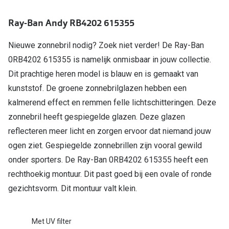
Online hulp & advies
Ray-Ban Andy RB4202 615355
Online bril kopen in maar 4 stappen
Nieuwe zonnebril nodig? Zoek niet verder! De Ray-Ban
0RB4202 615355 is namelijk onmisbaar in jouw collectie.
Soorten brillenglazen
Dit prachtige heren model is blauw en is gemaakt van
Bril online passen
kunststof. De groene zonnebrilglazen hebben een
kalmerend effect en remmen felle lichtschitteringen. Deze
Brillentrends
zonnebril heeft gespiegelde glazen. Deze glazen
Zorgvergoeding brillen
reflecteren meer licht en zorgen ervoor dat niemand jouw
ogen ziet. Gespiegelde zonnebrillen zijn vooral gewild
Meekleurende glazen
onder sporters. De Ray-Ban 0RB4202 615355 heeft een
Nachtbril
rechthoekig montuur. Dit past goed bij een ovale of ronde
Alles over brillen
gezichtsvorm. Dit montuur valt klein.
Met UV filter