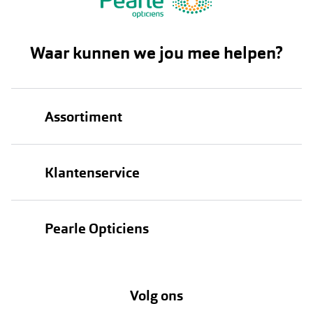
Waar kunnen we jou mee helpen?
Assortiment
Brillen
Klantenservice
Zonnebrillen
Bestellen
Contactlenzen
Pearle Opticiens
Verzending
Oogmeting
Over Pearle
Annuleer of retourneer een bestelling
Lenzenabonnement
Volg ons
Opticiens
Hier de overeenkomst ontbinden
Merken