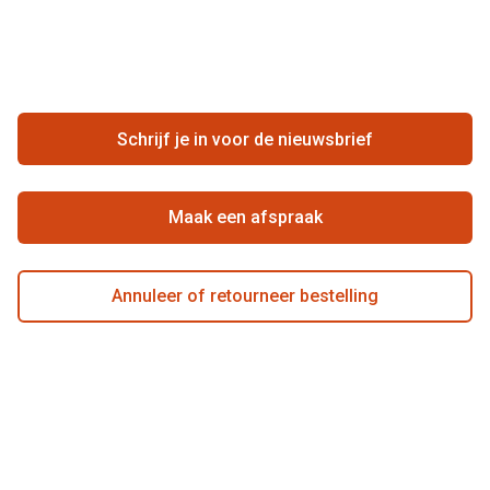
Vacatures
Meestgestelde vragen
Zakelijk
Contact
Ondernemen bij Pearle
Zorgvergoeding
Schrijf je in voor de nieuwsbrief
Beste winkelketen
Garanties
Actievoorwaarden
Maak een afspraak
Annuleer of retourneer bestelling