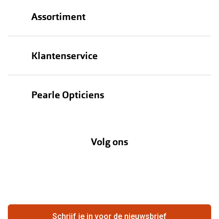
Assortiment
Brillen
Klantenservice
Zonnebrillen
Bestellen
Contactlenzen
Pearle Opticiens
Verzending
Oogmeting
Over Pearle
Annuleer of retourneer een bestelling
Lenzenabonnement
Volg ons
Opticiens
Hier de overeenkomst ontbinden
Merken
Vacatures
Meestgestelde vragen
Zakelijk
Contact
Ondernemen bij Pearle
Zorgvergoeding
Schrijf je in voor de nieuwsbrief