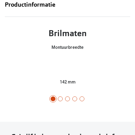
Productinformatie
Online hulp & advies
Online bril kopen in maar 4 stappen
Brilmaten
Soorten brillenglazen
Montuurbreedte
Bril online passen
Brillentrends
Zorgvergoeding brillen
142 mm
Meekleurende glazen
Nachtbril
Alles over brillen