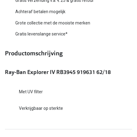
Gratis verzending v.a. € 25 & gratis retour
Biofinity
Nieuwe collectie
Achteraf betalen mogelijk
Dailies
Grote collectie met de mooiste merken
Merken
Precision
Gratis levenslange service*
Ray-Ban
Alle lenz
DbyD
Productomschrijving
Online h
Michael Kors
Doe de tes
Ray-Ban Explorer IV RB3945 919631 62/18
Emporio Armani
Contactle
Unofficial
Lenzen op
Met UV filter
Oakley
Alles over
Verkrijgbaar op sterkte
Ralph Lauren
Burberry
Alle brillen merken