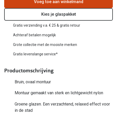
Biofinity
Voeg toe aan winkelmand
Nieuwe collectie
Dailies
Kies je glaspakket
Merken
Precision
Gratis verzending v.a. € 25 & gratis retour
Ray-Ban
Alle lenz
Achteraf betalen mogelijk
DbyD
Grote collectie met de mooiste merken
Online h
Michael Kors
Gratis levenslange service*
Doe de tes
Emporio Armani
Contactle
Productomschrijving
Unofficial
Lenzen op
Bruin, ovaal montuur
Oakley
Alles over
Montuur gemaakt van sterk en lichtgewicht nylon
Ralph Lauren
Groene glazen. Een verzachtend, relaxed effect voor
Burberry
in de stad
Alle brillen merken