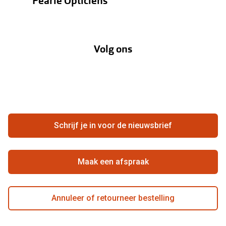
Pearle Opticiens
Verzending
Oogmeting
Over Pearle
Annuleer of retourneer een bestelling
Lenzenabonnement
Volg ons
Opticiens
Hier de overeenkomst ontbinden
Merken
Vacatures
Meestgestelde vragen
Zakelijk
Contact
Ondernemen bij Pearle
Zorgvergoeding
Schrijf je in voor de nieuwsbrief
Beste winkelketen
Garanties
Actievoorwaarden
Maak een afspraak
Annuleer of retourneer bestelling