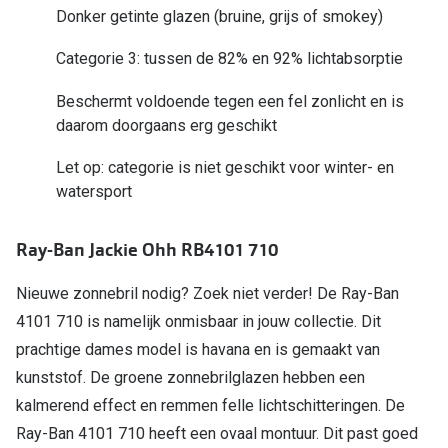
Donker getinte glazen (bruine, grijs of smokey)
Online hulp & advies
Categorie 3: tussen de 82% en 92% lichtabsorptie
Online bril kopen in maar 4 stappen
Beschermt voldoende tegen een fel zonlicht en is
Soorten brillenglazen
daarom doorgaans erg geschikt
Bril online passen
Let op: categorie is niet geschikt voor winter- en
watersport
Brillentrends
Zorgvergoeding brillen
Ray-Ban Jackie Ohh RB4101 710
Meekleurende glazen
Nieuwe zonnebril nodig? Zoek niet verder! De Ray-Ban
4101 710 is namelijk onmisbaar in jouw collectie. Dit
Nachtbril
prachtige dames model is havana en is gemaakt van
Alles over brillen
kunststof. De groene zonnebrilglazen hebben een
kalmerend effect en remmen felle lichtschitteringen. De
Ray-Ban 4101 710 heeft een ovaal montuur. Dit past goed