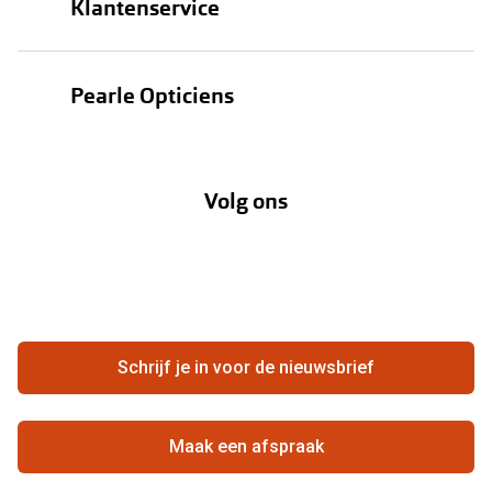
Klantenservice
Zonnebrillen
Bestellen
Contactlenzen
Pearle Opticiens
Verzending
Oogmeting
Over Pearle
Annuleer of retourneer een bestelling
Lenzenabonnement
Volg ons
Opticiens
Hier de overeenkomst ontbinden
Merken
Vacatures
Meestgestelde vragen
Zakelijk
Contact
Ondernemen bij Pearle
Zorgvergoeding
Schrijf je in voor de nieuwsbrief
Beste winkelketen
Garanties
Actievoorwaarden
Maak een afspraak