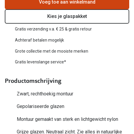
Biofinity
Voeg toe aan winkelmand
Nieuwe collectie
Dailies
Kies je glaspakket
Merken
Precision
Gratis verzending v.a. € 25 & gratis retour
Ray-Ban
Alle lenz
Achteraf betalen mogelijk
DbyD
Grote collectie met de mooiste merken
Online h
Michael Kors
Gratis levenslange service*
Doe de tes
Emporio Armani
Contactle
Productomschrijving
Unofficial
Lenzen op
Zwart, rechthoekig montuur
Oakley
Alles over
Gepolariseerde glazen
Ralph Lauren
Montuur gemaakt van sterk en lichtgewicht nylon
Burberry
Alle brillen merken
Grijze glazen. Neutraal zicht. Zie alles in natuurlijke