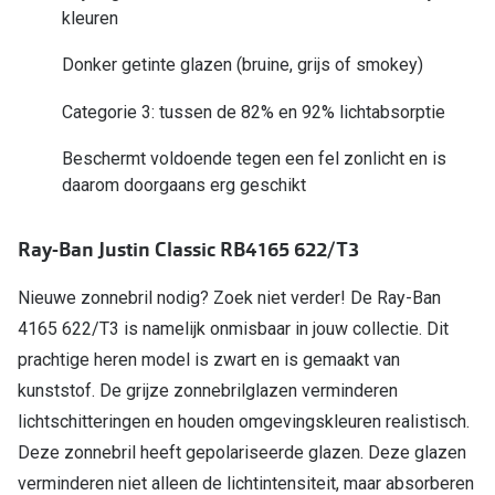
kleuren
Online hulp & advies
Donker getinte glazen (bruine, grijs of smokey)
Online bril kopen in maar 4 stappen
Categorie 3: tussen de 82% en 92% lichtabsorptie
Soorten brillenglazen
Beschermt voldoende tegen een fel zonlicht en is
Bril online passen
daarom doorgaans erg geschikt
Brillentrends
Ray-Ban Justin Classic RB4165 622/T3
Zorgvergoeding brillen
Nieuwe zonnebril nodig? Zoek niet verder! De Ray-Ban
Meekleurende glazen
4165 622/T3 is namelijk onmisbaar in jouw collectie. Dit
Nachtbril
prachtige heren model is zwart en is gemaakt van
kunststof. De grijze zonnebrilglazen verminderen
Alles over brillen
lichtschitteringen en houden omgevingskleuren realistisch.
Deze zonnebril heeft gepolariseerde glazen. Deze glazen
verminderen niet alleen de lichtintensiteit, maar absorberen