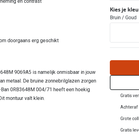
rneming en contrast
Inloggen mijn account
Kies je kleu
Bruin / Goud
sterkte: vanaf €30
20-20-2 regel
en
Blog: meer informatie & tips
rom doorgaans erg geschikt
3648M 9069A5 is namelijk onmisbaar in jouw
van metaal. De bruine zonnebrilglazen zorgen
ay-Ban 0RB3648M 004/71 heeft een hoekig
Gratis ver
it montuur valt klein.
Achteraf 
Grote col
Gratis le