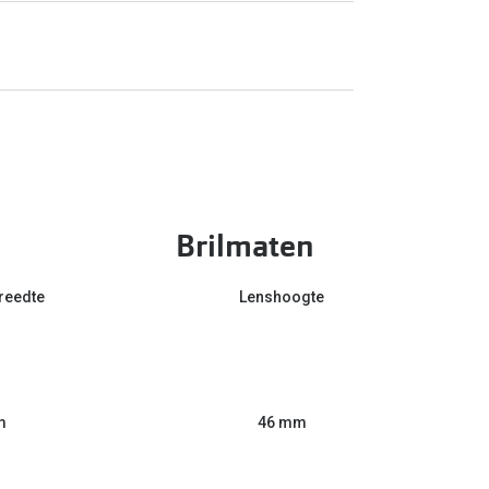
Brilmaten
reedte
Lenshoogte
m
46 mm