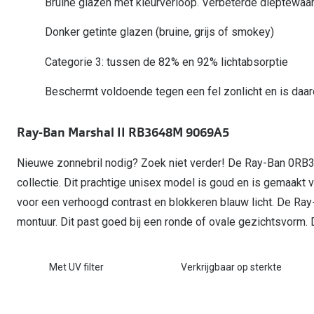
Bruine glazen met kleurverloop. Verbeterde dieptewaa
Start gratis met het dragen van lenzen
Kant en klare leesbrillen
Gepolariseerde zonnebril
Gebruiksaanwijzingen
Biofinity
Ray-Ban Icons
Donker getinte glazen (bruine, grijs of smokey)
Lenzen direct herbestellen
Overzetzonnebril
Pearle: Beste Optiekketen!
Dailies
Complete bril op 
Precision1
Categorie 3: tussen de 82% en 92% lichtabsorptie
Nieuwe collectie
Alle lenzen merk
Beschermt voldoende tegen een fel zonlicht en is daa
Ray-Ban Marshal II RB3648M 9069A5
Nieuwe zonnebril nodig? Zoek niet verder! De Ray-Ban 0RB
collectie. Dit prachtige unisex model is goud en is gemaakt 
voor een verhoogd contrast en blokkeren blauw licht. De R
montuur. Dit past goed bij een ronde of ovale gezichtsvorm. D
Met UV filter
Verkrijgbaar op sterkte