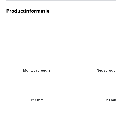
Productinformatie
Montuurbreedte
Neusbrugb
127 mm
23 m