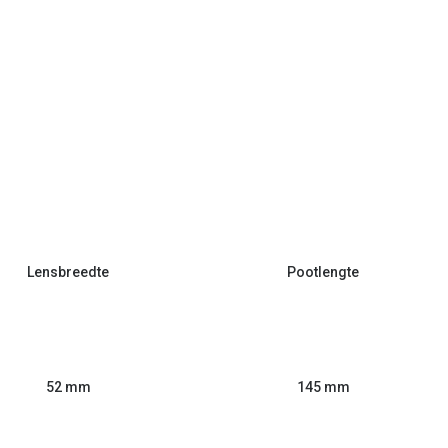
Lensbreedte
Pootlengte
52 mm
145 mm