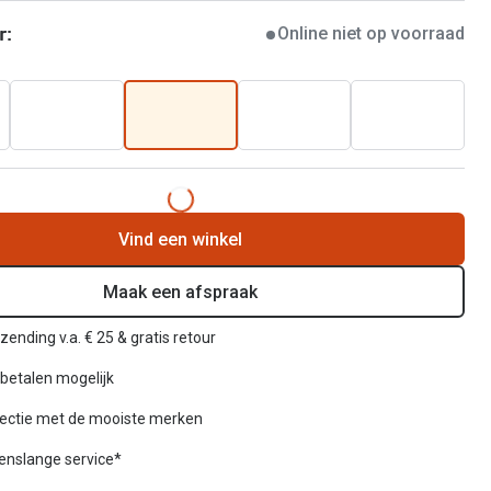
r:
Online niet op voorraad
Vind een winkel
Maak een afspraak
zending v.a. € 25 & gratis retour
betalen mogelijk
lectie met de mooiste merken
venslange service*