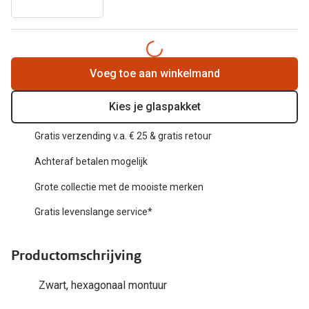
Biofinity
Nieuwe collectie
Dailies
Merken
Precision
Voeg toe aan winkelmand
Ray-Ban
Alle lenz
Kies je glaspakket
DbyD
Online h
Gratis verzending v.a. € 25 & gratis retour
Michael Kors
Doe de tes
Achteraf betalen mogelijk
Emporio Armani
Contactle
Grote collectie met de mooiste merken
Unofficial
Lenzen op
Gratis levenslange service*
Oakley
Alles over
Ralph Lauren
Productomschrijving
Burberry
Zwart, hexagonaal montuur
Alle brillen merken