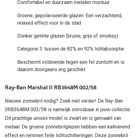
Comfortabel en duurzaam metalen montuur
Online hulp & advies
Groene, gepolariseerde glazen. Een verzachtend,
relaxed effect voor in de stad
Online bril kopen in maar 4 stappen
Donker getinte glazen (bruine, grijs of smokey)
Soorten brillenglazen
Categorie 3: tussen de 82% en 92% lichtabsorptie
Bril online passen
Beschermt voldoende tegen een fel zonlicht en is
Brillentrends
daarom doorgaans erg geschikt
Zorgvergoeding brillen
Ray-Ban Marshal II RB3648M 002/58
Meekleurende glazen
Nachtbril
Nieuwe zonnebril nodig? Zoek niet verder! De Ray-Ban
0RB3648M 002/58 is namelijk onmisbaar in jouw collectie.
Alles over brillen
Dit prachtige unisex model is zwart en is gemaakt van
metaal. De groene zonnebrilglazen hebben een kalmerend
effect en remmen felle lichtschitteringen. Deze zonnebril