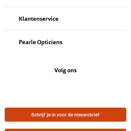
Brillen
Klantenservice
Zonnebrillen
Bestellen
Contactlenzen
Pearle Opticiens
Verzending
Oogmeting
Over Pearle
Annuleer of retourneer een bestelling
Lenzenabonnement
Volg ons
Opticiens
Hier de overeenkomst ontbinden
Merken
Vacatures
Meestgestelde vragen
Zakelijk
Contact
Ondernemen bij Pearle
Zorgvergoeding
Schrijf je in voor de nieuwsbrief
Beste winkelketen
Garanties