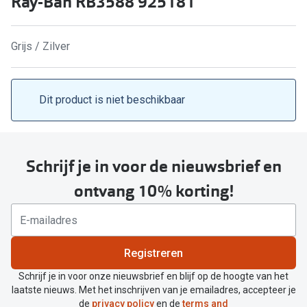
Ray-Ban RB3588 925181
Kant en klare leesbrillen
Lenzen di
Brilabonnementen
Grijs / Zilver
Acties
Pearle Bril Plan
Pakketkort
Pearle Bril Plan Kids+
Dit product is niet beschikbaar
Lenzenabo
Acties
Start grat
Outlet: tot wel 50% korting!
Schrijf je in voor de nieuwsbrief en
Bekijk all
3 brillen voor de prijs van 1
ontvang 10% korting!
Merken
Tot €100 korting op jouw nieuwe bril
iWear
Bekijk alle brillenacties
Registreren
Air Optix
Uitgelicht
Schrijf je in voor onze nieuwsbrief en blijf op de hoogte van het
Acuvue
laatste nieuws. Met het inschrijven van je emailadres, accepteer je
Complete bril op sterkte: vanaf €30
de
privacy policy
en de
terms and