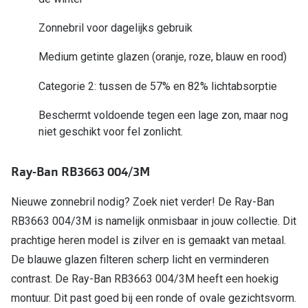
Online hulp & advies
Zonnebril voor dagelijks gebruik
Medium getinte glazen (oranje, roze, blauw en rood)
Online bril kopen in maar 4 stappen
Soorten brillenglazen
Categorie 2: tussen de 57% en 82% lichtabsorptie
Bril online passen
Beschermt voldoende tegen een lage zon, maar nog
niet geschikt voor fel zonlicht.
Brillentrends
Zorgvergoeding brillen
Ray-Ban RB3663 004/3M
Meekleurende glazen
Nieuwe zonnebril nodig? Zoek niet verder! De Ray-Ban
RB3663 004/3M is namelijk onmisbaar in jouw collectie. Dit
Nachtbril
prachtige heren model is zilver en is gemaakt van metaal.
Alles over brillen
De blauwe glazen filteren scherp licht en verminderen
contrast. De Ray-Ban RB3663 004/3M heeft een hoekig
montuur. Dit past goed bij een ronde of ovale gezichtsvorm.