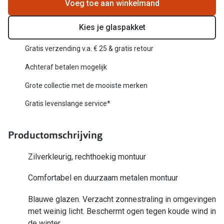
Biofinity
Voeg toe aan winkelmand
Nieuwe collectie
Dailies
Kies je glaspakket
Merken
Precision
Gratis verzending v.a. € 25 & gratis retour
Ray-Ban
Alle lenz
Achteraf betalen mogelijk
DbyD
Grote collectie met de mooiste merken
Online h
Michael Kors
Gratis levenslange service*
Doe de tes
Emporio Armani
Contactle
Productomschrijving
Unofficial
Lenzen op
Zilverkleurig, rechthoekig montuur
Oakley
Alles over
Comfortabel en duurzaam metalen montuur
Ralph Lauren
Blauwe glazen. Verzacht zonnestraling in omgevingen
Burberry
met weinig licht. Beschermt ogen tegen koude wind in
Alle brillen merken
de winter