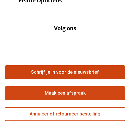
Pearle Opticiens
Verzending
Oogmeting
Over Pearle
Annuleer of retourneer een bestelling
Lenzenabonnement
Volg ons
Opticiens
Hier de overeenkomst ontbinden
Merken
Vacatures
Meestgestelde vragen
Zakelijk
Contact
Ondernemen bij Pearle
Zorgvergoeding
Schrijf je in voor de nieuwsbrief
Beste winkelketen
Garanties
Actievoorwaarden
Maak een afspraak
Annuleer of retourneer bestelling