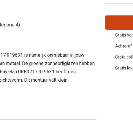
Inloggen mijn account
sterkte: vanaf €30
tegorie 4)
20-20-2 regel
en
Blog: meer informatie & tips
Gratis ver
Achteraf 
17 919631 is namelijk onmisbaar in jouw
Grote col
 van metaal. De groene zonnebrilglazen hebben
Gratis le
De Ray-Ban 0RB3717 919631 heeft een
ichtsvorm. Dit montuur valt klein.