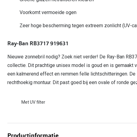
Start gratis met het dragen van lenzen
Kant en klare leesbrillen
Gepolariseerde zonnebril
Gebruiksaanwijzingen
Biofinity
Ray-Ban Icons
Voorkomt vermoeide ogen
Lenzen direct herbestellen
Overzetzonnebril
Pearle: Beste Optiekketen!
Dailies
Complete bril op 
Zeer hoge bescherming tegen extreem zonlicht (UV-ca
Precision1
Nieuwe collectie
Alle lenzen merk
Ray-Ban RB3717 919631
Nieuwe zonnebril nodig? Zoek niet verder! De Ray-Ban RB37
collectie. Dit prachtige unisex model is goud en is gemaakt
een kalmerend effect en remmen felle lichtschitteringen. 
rechthoekig montuur. Dit past goed bij een ovale of ronde gez
Met UV filter
Productinformatie