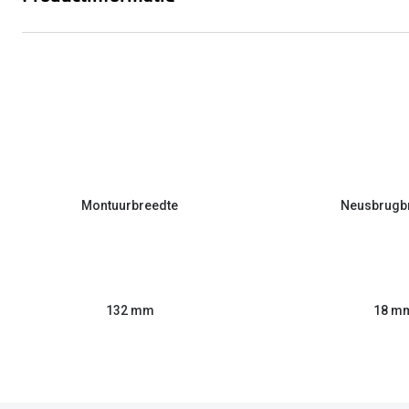
Montuurbreedte
Neusbrugb
132 mm
18 m