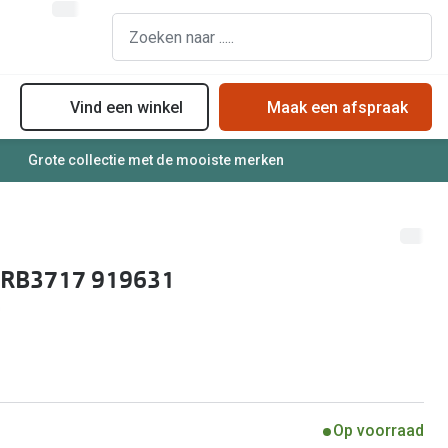
Vind een winkel
Maak een afspraak
Grote collectie met de mooiste merken
assen
Online bril kopen in maar 4 stappen
Soorten zonnebrillenglazen
Soorten brillenglazen
Zonnebril online passen
Bril online passen
Zonnebrillentrends
 RB3717 919631
Brillentrends
Meekleurende glazen
Zorgvergoeding brillen
Alles over zonnebrillen
Meekleurende glazen
Nachtbril
Alles over brillen
Op voorraad