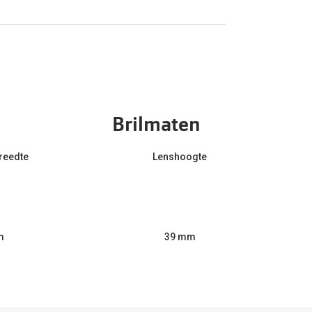
Brilmaten
reedte
Lenshoogte
m
39 mm