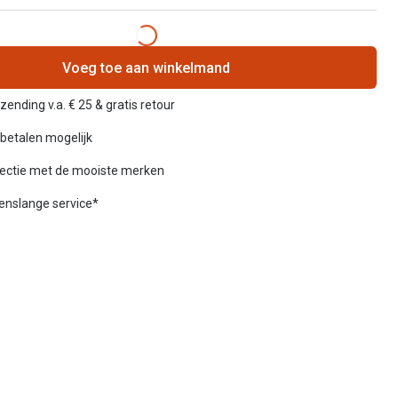
Voeg toe aan winkelmand
zending v.a. € 25 & gratis retour
betalen mogelijk
lectie met de mooiste merken
venslange service*