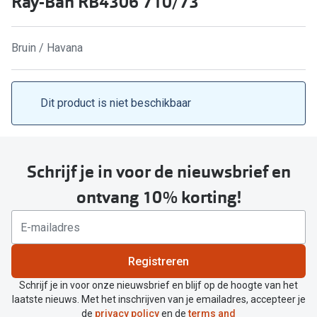
Ray-Ban RB4306 710/73
Kant en klare leesbrillen
Lenzen di
Brilabonnementen
Bruin / Havana
Acties
Pearle Bril Plan
Pakketkort
Pearle Bril Plan Kids+
Dit product is niet beschikbaar
Lenzenabo
Acties
Start grat
Outlet: tot wel 50% korting!
Schrijf je in voor de nieuwsbrief en
Bekijk all
3 brillen voor de prijs van 1
ontvang 10% korting!
Merken
Tot €100 korting op jouw nieuwe bril
iWear
Bekijk alle brillenacties
Registreren
Air Optix
Uitgelicht
Schrijf je in voor onze nieuwsbrief en blijf op de hoogte van het
Acuvue
laatste nieuws. Met het inschrijven van je emailadres, accepteer je
Complete bril op sterkte: vanaf €30
de
privacy policy
en de
terms and