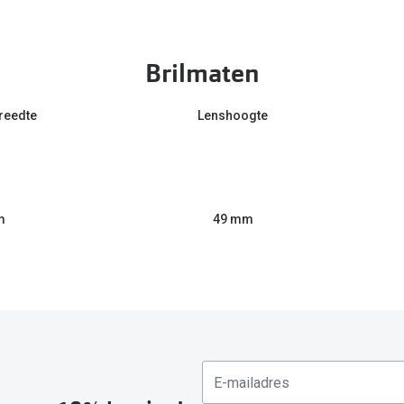
Brilmaten
reedte
Lenshoogte
m
49 mm