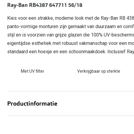
Start gratis met het dragen van lenzen
Ray-Ban RB4387 647711 56/18
Kant en klare leesbrillen
Gepolariseerde zonnebril
Gebruiksaanwijzingen
Biofinity
Ray-Ban Icons
Lenzen direct herbestellen
Overzetzonnebril
Pearle: Beste Optiekketen!
Dailies
Kies voor een strakke, moderne look met de Ray-Ban RB 4387 
Complete bril op 
Precision1
panto-vormige monturen zijn gemaakt van duurzaam en comfo
Nieuwe collectie
stijl en is voorzien van grijze glazen die 100% UV-bescher
Alle lenzen merk
eigentijdse esthetiek met robuust vakmanschap voor een moei
standaard een hoesje en een schoonmaakdoek. Inclusief Ra
Met UV filter
Verkrijgbaar op sterkte
Productinformatie