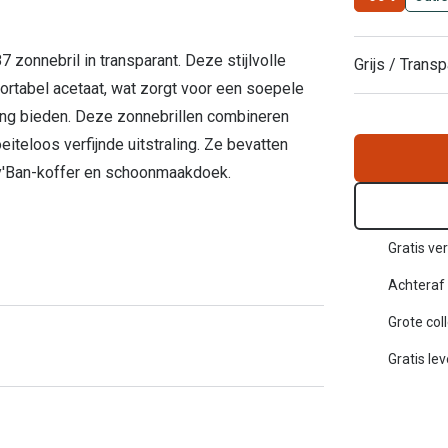
Inloggen mijn account
zonnebril in transparant. Deze stijlvolle
sterkte: vanaf €30
Grijs / Transp
20-20-2 regel
rtabel acetaat, wat zorgt voor een soepele
ming bieden. Deze zonnebrillen combineren
en
Blog: meer informatie & tips
teloos verfijnde uitstraling. Ze bevatten
y'Ban-koffer en schoonmaakdoek.
Gratis ver
Achteraf 
Grote col
Gratis le