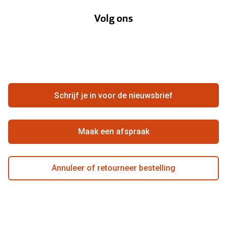
Annuleer of retourneer een bestelling
Lenzenabonnement
Volg ons
Opticiens
Hier de overeenkomst ontbinden
Merken
Vacatures
Meestgestelde vragen
Zakelijk
Contact
Ondernemen bij Pearle
Zorgvergoeding
Schrijf je in voor de nieuwsbrief
Beste winkelketen
Garanties
Actievoorwaarden
Maak een afspraak
Annuleer of retourneer bestelling