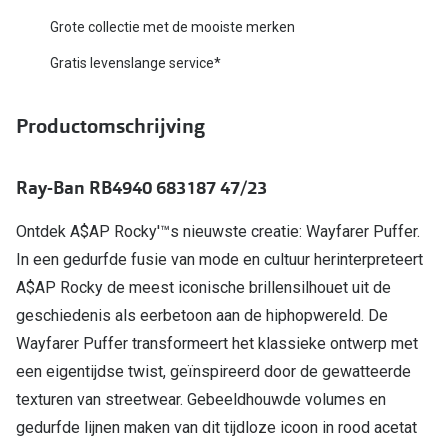
Biofinity
Grote collectie met de mooiste merken
Nieuwe collectie
Dailies
Gratis levenslange service*
Merken
Precision
Ray-Ban
Productomschrijving
Alle lenz
DbyD
Online h
Ray-Ban RB4940 683187 47/23
Michael Kors
Doe de tes
Ontdek A$AP Rocky'™s nieuwste creatie: Wayfarer Puffer.
Emporio Armani
Contactle
In een gedurfde fusie van mode en cultuur herinterpreteert
Unofficial
A$AP Rocky de meest iconische brillensilhouet uit de
Lenzen op
geschiedenis als eerbetoon aan de hiphopwereld. De
Oakley
Alles over
Wayfarer Puffer transformeert het klassieke ontwerp met
Ralph Lauren
een eigentijdse twist, geïnspireerd door de gewatteerde
texturen van streetwear. Gebeeldhouwde volumes en
Burberry
gedurfde lijnen maken van dit tijdloze icoon in rood acetat
Alle brillen merken