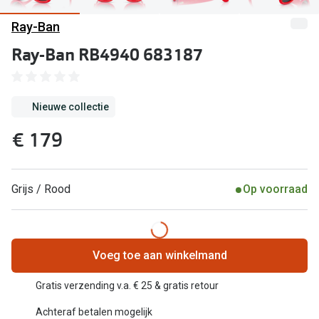
Kant en klare leesbrillen
Ray-Ban
Lenzen di
Brilabonnementen
Ray-Ban RB4940 683187
Acties
Pearle Bril Plan
Pakketkort
Pearle Bril Plan Kids+
Nieuwe collectie
Lenzenabo
Acties
€ 179
Start grat
Outlet: tot wel 50% korting!
Bekijk all
3 brillen voor de prijs van 1
Grijs / Rood
Op voorraad
Merken
Tot €100 korting op jouw nieuwe bril
iWear
Bekijk alle brillenacties
Voeg toe aan winkelmand
Air Optix
Uitgelicht
Gratis verzending v.a. € 25 & gratis retour
Acuvue
Complete bril op sterkte: vanaf €30
Achteraf betalen mogelijk