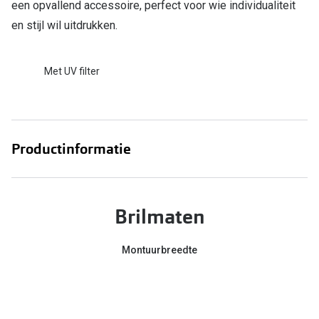
een opvallend accessoire, perfect voor wie individualiteit
en stijl wil uitdrukken.
Online hulp & advies
Online bril kopen in maar 4 stappen
Met UV filter
Soorten brillenglazen
Bril online passen
Brillentrends
Productinformatie
Zorgvergoeding brillen
Meekleurende glazen
Brilmaten
Nachtbril
Montuurbreedte
Alles over brillen