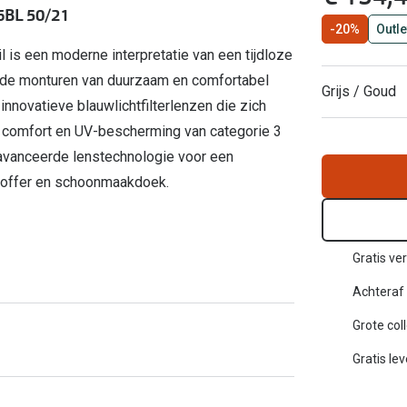
6BL 50/21
Inloggen mijn account
-20%
Outle
is een moderne interpretatie van een tijdloze
sterkte: vanaf €30
20-20-2 regel
ronde monturen van duurzaam en comfortabel
Grijs / Goud
 innovatieve blauwlichtfilterlenzen die zich
en
Blog: meer informatie & tips
 comfort en UV-bescherming van categorie 3
eavanceerde lenstechnologie voor een
-koffer en schoonmaakdoek.
Gratis ver
Achteraf 
Grote col
Gratis le