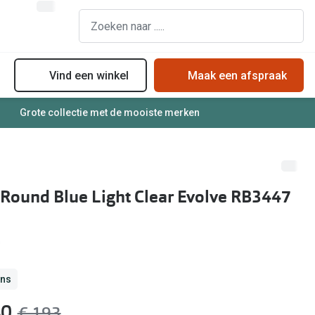
Vind een winkel
Maak een afspraak
Grote collectie met de mooiste merken
assen
Online bril kopen in maar 4 stappen
Soorten zonnebrillenglazen
Soorten brillenglazen
Zonnebril online passen
Bril online passen
Zonnebrillentrends
Round Blue Light Clear Evolve RB3447
Brillentrends
Meekleurende glazen
Zorgvergoeding brillen
Alles over zonnebrillen
Meekleurende glazen
Nachtbril
ans
Alles over brillen
40
was:
€ 193