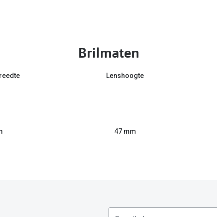
Brilmaten
reedte
Lenshoogte
m
47 mm