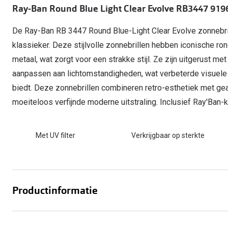
Start gratis met het dragen van lenzen
Ray-Ban Round Blue Light Clear Evolve RB3447 919
Kant en klare leesbrillen
Gepolariseerde zonnebril
Gebruiksaanwijzingen
Biofinity
Ray-Ban Icons
Lenzen direct herbestellen
Overzetzonnebril
Pearle: Beste Optiekketen!
Dailies
De Ray-Ban RB 3447 Round Blue-Light Clear Evolve zonnebril 
Complete bril op 
Precision1
klassieker. Deze stijlvolle zonnebrillen hebben iconische 
Nieuwe collectie
metaal, wat zorgt voor een strakke stijl. Ze zijn uitgerust met
Alle lenzen merk
aanpassen aan lichtomstandigheden, wat verbeterde visuele
biedt. Deze zonnebrillen combineren retro-esthetiek met g
moeiteloos verfijnde moderne uitstraling. Inclusief Ray'Ban
Met UV filter
Verkrijgbaar op sterkte
Productinformatie