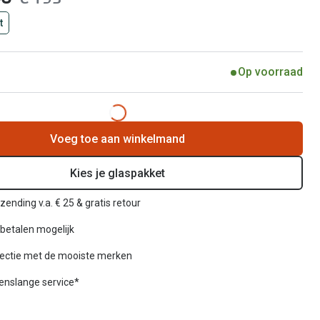
t
Op voorraad
Voeg toe aan winkelmand
Kies je glaspakket
zending v.a. € 25 & gratis retour
betalen mogelijk
lectie met de mooiste merken
venslange service*