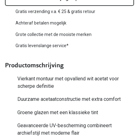
Biofinity
Nieuwe collectie
Gratis verzending v.a. € 25 & gratis retour
Dailies
Achteraf betalen mogelijk
Merken
Precision
Grote collectie met de mooiste merken
Ray-Ban
Alle lenz
Gratis levenslange service*
DbyD
Online h
Michael Kors
Productomschrijving
Doe de tes
Emporio Armani
Vierkant montuur met opvallend wit acetat voor
Contactle
scherpe definitie
Unofficial
Lenzen op
Duurzame acetaatconstructie met extra comfort
Oakley
Alles over
Ralph Lauren
Groene glazen met een klassieke tint
Burberry
Geavanceerde UV-bescherming combineert
archiefstijl met moderne flair
Alle brillen merken