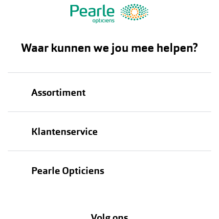
Waar kunnen we jou mee helpen?
Assortiment
Brillen
Klantenservice
Zonnebrillen
Bestellen
Contactlenzen
Pearle Opticiens
Verzending
Oogmeting
Over Pearle
Annuleer of retourneer een bestelling
Lenzenabonnement
Volg ons
Opticiens