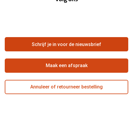
Hier de overeenkomst ontbinden
Merken
Vacatures
Meestgestelde vragen
Zakelijk
Contact
Ondernemen bij Pearle
Zorgvergoeding
Schrijf je in voor de nieuwsbrief
Beste winkelketen
Garanties
Actievoorwaarden
Maak een afspraak
Annuleer of retourneer bestelling