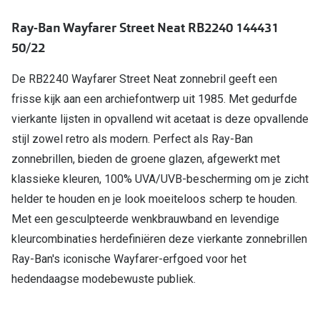
Ray-Ban Wayfarer Street Neat RB2240 144431
Online hulp & advies
50/22
Online bril kopen in maar 4 stappen
De RB2240 Wayfarer Street Neat zonnebril geeft een
Soorten brillenglazen
frisse kijk aan een archiefontwerp uit 1985. Met gedurfde
Bril online passen
vierkante lijsten in opvallend wit acetaat is deze opvallende
stijl zowel retro als modern. Perfect als Ray-Ban
Brillentrends
zonnebrillen, bieden de groene glazen, afgewerkt met
Zorgvergoeding brillen
klassieke kleuren, 100% UVA/UVB-bescherming om je zicht
helder te houden en je look moeiteloos scherp te houden.
Meekleurende glazen
Met een gesculpteerde wenkbrauwband en levendige
Nachtbril
kleurcombinaties herdefiniëren deze vierkante zonnebrillen
Ray-Ban's iconische Wayfarer-erfgoed voor het
Alles over brillen
hedendaagse modebewuste publiek.