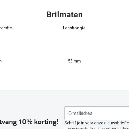
Brilmaten
reedte
Lenshoogte
m
53 mm
ntvang 10% korting!
Schrijf je in voor onze nieuwsbrief 
van je emailadres, accepteer je de
p