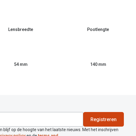
Lensbreedte
Pootlengte
54 mm
140 mm
Registreren
en blijf op de hoogte van het laatste nieuws. Met het inschrijven
rivacy policy
en de
terms and