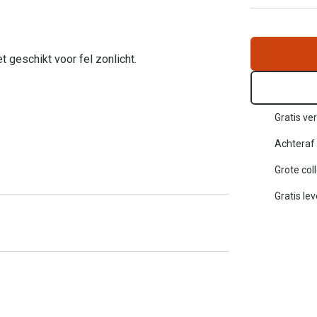
Inloggen mijn account
sterkte: vanaf €30
 geschikt voor fel zonlicht.
20-20-2 regel
en
Blog: meer informatie & tips
Gratis ver
Achteraf 
Grote col
Gratis le