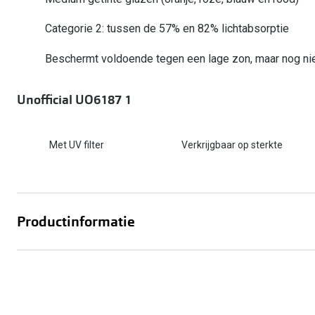
Start gratis met het dragen van lenzen
Kant en klare leesbrillen
Gepolariseerde zonnebril
Gebruiksaanwijzingen
Biofinity
Ray-Ban Icons
Categorie 2: tussen de 57% en 82% lichtabsorptie
Lenzen direct herbestellen
Overzetzonnebril
Pearle: Beste Optiekketen!
Dailies
Complete bril op 
Beschermt voldoende tegen een lage zon, maar nog niet
Precision1
Nieuwe collectie
Alle lenzen merk
Unofficial UO6187 1
Met UV filter
Verkrijgbaar op sterkte
Productinformatie