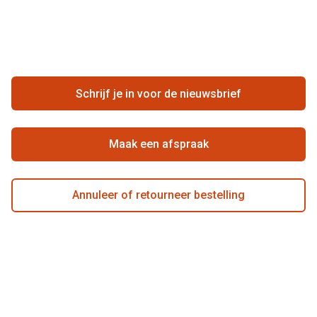
Vacatures
Meestgestelde vragen
Zakelijk
Contact
Ondernemen bij Pearle
Zorgvergoeding
Schrijf je in voor de nieuwsbrief
Beste winkelketen
Garanties
Actievoorwaarden
Maak een afspraak
Annuleer of retourneer bestelling