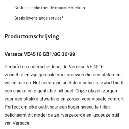
Biofinity
Grote collectie met de mooiste merken
Nieuwe collectie
Dailies
Gratis levenslange service*
Merken
Precision
Ray-Ban
Productomschrijving
Alle lenz
DbyD
Online h
Versace VE4516 GB1/8G 36/99
Michael Kors
Doe de tes
Gedurfd en onderscheidend, de Versace VE 4516
Emporio Armani
Contactle
zonnebrillen zijn gemaakt voor vrouwen die een statement
Unofficial
willen maken. Het semi-rand acetate montuur in zwart biedt
Lenzen op
een unieke en eigentijdse silhouet. Grijze glazen zorgen
Oakley
Alles over
voor een strakke afwerking en zorgen voor visuele comfort.
Ralph Lauren
Perfect om elke outfit naar een hoger niveau te tillen,
belichaamt dit model de zelfverzekerde en luxueuze stijl
Burberry
van Versace.
Alle brillen merken