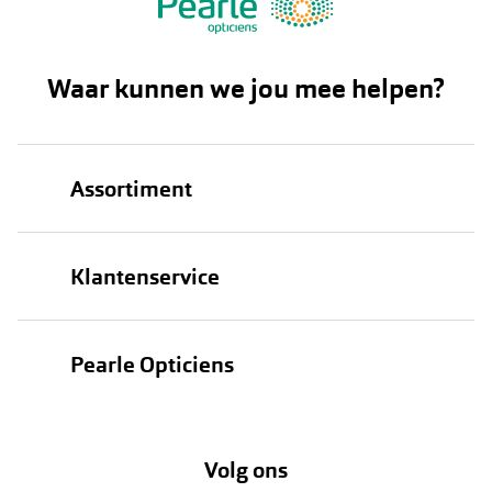
Waar kunnen we jou mee helpen?
Assortiment
Brillen
Klantenservice
Zonnebrillen
Bestellen
Contactlenzen
Pearle Opticiens
Verzending
Oogmeting
Over Pearle
Annuleer of retourneer een bestelling
Lenzenabonnement
Volg ons
Opticiens
Hier de overeenkomst ontbinden
Merken