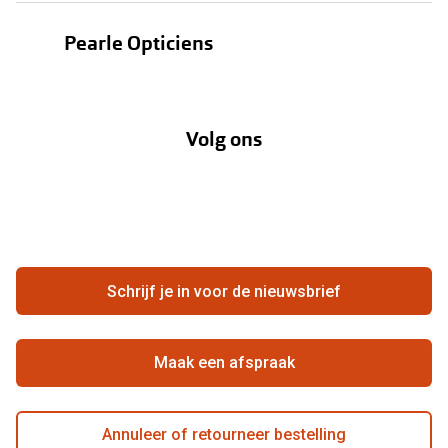
Bestellen
Contactlenzen
Pearle Opticiens
Verzending
Oogmeting
Over Pearle
Annuleer of retourneer een bestelling
Lenzenabonnement
Volg ons
Opticiens
Hier de overeenkomst ontbinden
Merken
Vacatures
Meestgestelde vragen
Zakelijk
Contact
Ondernemen bij Pearle
Zorgvergoeding
Schrijf je in voor de nieuwsbrief
Beste winkelketen
Garanties
Actievoorwaarden
Maak een afspraak
Annuleer of retourneer bestelling