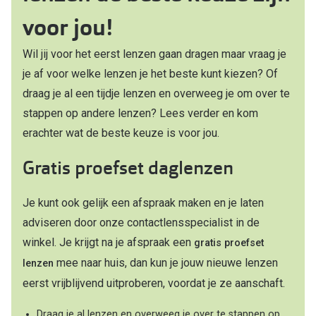
Kant en klare leesbrillen
voor jou!
Lenzen di
Brilabonnementen
Acties
Wil jij voor het eerst lenzen gaan dragen maar vraag je
Pearle Bril Plan
je af voor welke lenzen je het beste kunt kiezen? Of
Pakketkort
Pearle Bril Plan Kids+
draag je al een tijdje lenzen en overweeg je om over te
Lenzenabo
stappen op andere lenzen? Lees verder en kom
Acties
erachter wat de beste keuze is voor jou.
Start grat
Outlet: tot wel 50% korting!
Gratis proefset daglenzen
Bekijk all
3 brillen voor de prijs van 1
Je kunt ook gelijk een afspraak maken en je laten
Merken
Tot €100 korting op jouw nieuwe bril
adviseren door onze contactlensspecialist in de
iWear
winkel. Je krijgt na je afspraak een
Bekijk alle brillenacties
gratis proefset
Air Optix
mee naar huis, dan kun je jouw nieuwe lenzen
lenzen
Uitgelicht
eerst vrijblijvend uitproberen, voordat je ze aanschaft.
Acuvue
Complete bril op sterkte: vanaf €30
Draag je al lenzen en overweeg je over te stappen op