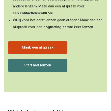
Biofinity
andere lenzen? Maak dan een afspraak voor
Nieuwe collectie
Dailies
een
contactlenscontrole
;
Merken
Wil jij voor het eerst lenzen gaan dragen? Maak dan een
Precision
afspraak voor een
oogmeting eerste keer lenzen
.
Ray-Ban
Alle lenz
DbyD
Online h
Maak een afspraak
Michael Kors
Doe de tes
Emporio Armani
Contactle
Start met lenzen
Unofficial
Lenzen op
Oakley
Alles over
Ralph Lauren
Burberry
Alle brillen merken