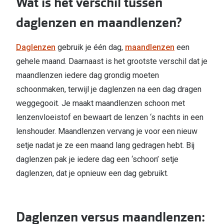
Wat is het verschil tussen
daglenzen en maandlenzen?
Online hulp & advies
Online bril kopen in maar 4 stappen
Daglenzen
gebruik je één dag,
maandlenzen
een
gehele maand. Daarnaast is het grootste verschil dat je
Soorten brillenglazen
maandlenzen iedere dag grondig moeten
Bril online passen
schoonmaken, terwijl je daglenzen na een dag dragen
Brillentrends
weggegooit. Je maakt maandlenzen schoon met
lenzenvloeistof en bewaart de lenzen ‘s nachts in een
Zorgvergoeding brillen
lenshouder. Maandlenzen vervang je voor een nieuw
Meekleurende glazen
setje nadat je ze een maand lang gedragen hebt. Bij
daglenzen pak je iedere dag een ‘schoon’ setje
Nachtbril
daglenzen, dat je opnieuw een dag gebruikt.
Alles over brillen
Daglenzen versus maandlenzen: