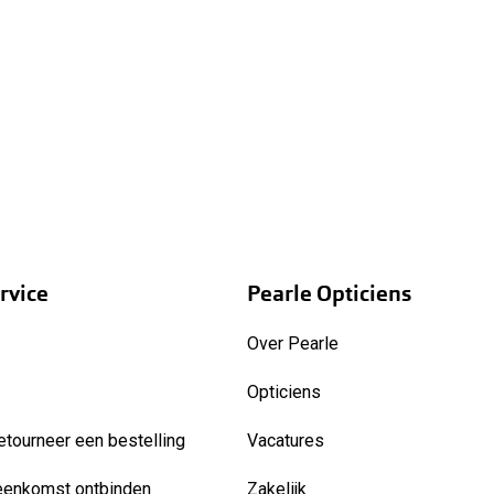
rvice
Pearle Opticiens
Over Pearle
Opticiens
etourneer een bestelling
Vacatures
eenkomst ontbinden
Zakelijk