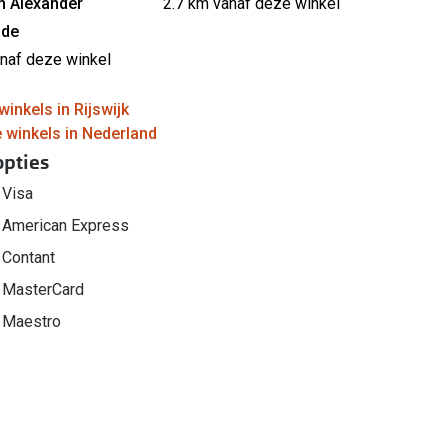
em Alexander
2.7 km vanaf deze winkel
ade
anaf deze winkel
inkels in Rijswijk
e winkels in Nederland
opties
Visa
American Express
Contant
MasterCard
Maestro