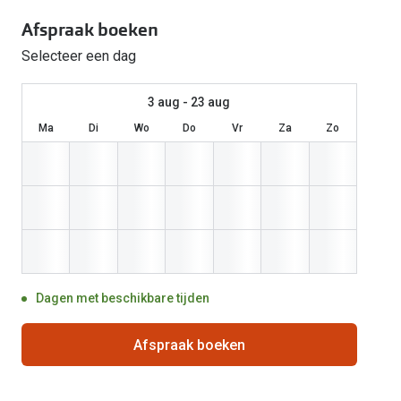
Start gratis met het dragen van lenzen
Kant en klare leesbrillen
Gepolariseerde zonnebril
Gebruiksaanwijzingen
Biofinity
Ray-Ban Icons
Afspraak boeken
Lenzen direct herbestellen
Overzetzonnebril
Pearle: Beste Optiekketen!
Dailies
Complete bril op 
Selecteer een dag
Precision1
Nieuwe collectie
3 aug - 23 aug
Alle lenzen merk
Ma
Di
Wo
Do
Vr
Za
Zo
Dagen met beschikbare tijden
Afspraak boeken