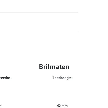
Brilmaten
reedte
Lenshoogte
m
42 mm