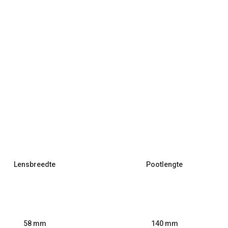
Lensbreedte
Pootlengte
58 mm
140 mm