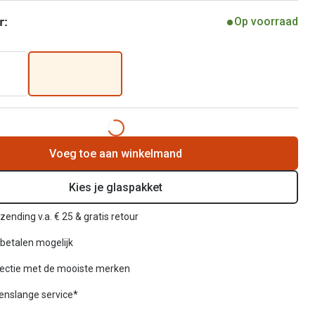
r:
Op voorraad
Voeg toe aan winkelmand
Kies je glaspakket
zending v.a. € 25 & gratis retour
betalen mogelijk
lectie met de mooiste merken
venslange service*