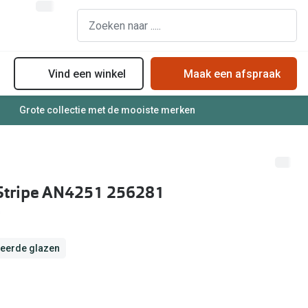
Vind een winkel
Maak een afspraak
Grote collectie met de mooiste merken
assen
Online bril kopen in maar 4 stappen
Soorten zonnebrillenglazen
Soorten brillenglazen
Zonnebril online passen
Bril online passen
Zonnebrillentrends
 Stripe AN4251 256281
Brillentrends
Meekleurende glazen
Zorgvergoeding brillen
Alles over zonnebrillen
Meekleurende glazen
eerde glazen
Nachtbril
Alles over brillen