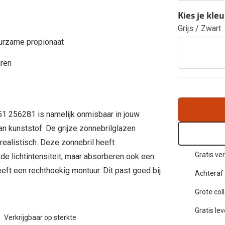
Inloggen mijn account
Kies je kleu
Grijs / Zwart
sterkte: vanaf €30
uurzame propionaat
20-20-2 regel
en
Blog: meer informatie & tips
uren
51 256281 is namelijk onmisbaar in jouw
an kunststof. De grijze zonnebrilglazen
ealistisch. Deze zonnebril heeft
Gratis ver
de lichtintensiteit, maar absorberen ook een
eft een rechthoekig montuur. Dit past goed bij
Achteraf 
Grote col
Gratis le
Verkrijgbaar op sterkte