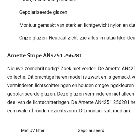
Start gratis met het dragen van lenzen
Kant en klare leesbrillen
Gepolariseerde zonnebril
Gebruiksaanwijzingen
Biofinity
Ray-Ban Icons
Gepolariseerde glazen
Lenzen direct herbestellen
Overzetzonnebril
Pearle: Beste Optiekketen!
Dailies
Complete bril op 
Montuur gemaakt van sterk en lichtgewicht nylon en d
Precision1
Nieuwe collectie
Alle lenzen merk
Grijze glazen. Neutraal zicht. Zie alles in natuurlijke kle
Arnette Stripe AN4251 256281
Nieuwe zonnebril nodig? Zoek niet verder! De Arnette AN42
collectie. Dit prachtige heren model is zwart en is gemaakt v
verminderen lichtschitteringen en houden omgevingskleuren r
gepolariseerde glazen. Deze glazen verminderen niet alleen 
deel van de lichtschitteringen. De Arnette AN4251 256281 he
een ovale of ronde gezichtsvorm. Dit montuur valt medium.
Met UV filter
Gepolariseerd