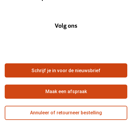
Verzending
Oogmeting
Over Pearle
Annuleer of retourneer een bestelling
Lenzenabonnement
Volg ons
Opticiens
Hier de overeenkomst ontbinden
Merken
Vacatures
Meestgestelde vragen
Zakelijk
Contact
Ondernemen bij Pearle
Zorgvergoeding
Schrijf je in voor de nieuwsbrief
Beste winkelketen
Garanties
Actievoorwaarden
Maak een afspraak
Annuleer of retourneer bestelling