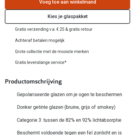
Biofinity
Voeg toe aan winkelmand
Nieuwe collectie
Dailies
Kies je glaspakket
Merken
Precision
Gratis verzending v.a. € 25 & gratis retour
Ray-Ban
Alle lenz
Achteraf betalen mogelijk
DbyD
Grote collectie met de mooiste merken
Online h
Michael Kors
Gratis levenslange service*
Doe de tes
Emporio Armani
Contactle
Productomschrijving
Unofficial
Lenzen op
Gepolariseerde glazen om je ogen te beschermen
Oakley
Alles over
Donker getinte glazen (bruine, grijs of smokey)
Ralph Lauren
Categorie 3: tussen de 82% en 92% lichtabsorptie
Burberry
Alle brillen merken
Beschermt voldoende tegen een fel zonlicht en is