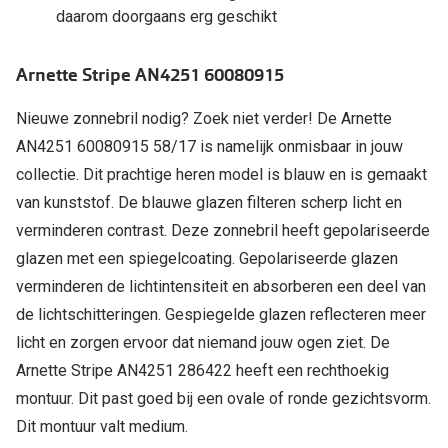
daarom doorgaans erg geschikt
Online hulp & advies
Arnette Stripe AN4251 60080915
Online bril kopen in maar 4 stappen
Nieuwe zonnebril nodig? Zoek niet verder! De Arnette
Soorten brillenglazen
AN4251 60080915 58/17 is namelijk onmisbaar in jouw
Bril online passen
collectie. Dit prachtige heren model is blauw en is gemaakt
van kunststof. De blauwe glazen filteren scherp licht en
Brillentrends
verminderen contrast. Deze zonnebril heeft gepolariseerde
Zorgvergoeding brillen
glazen met een spiegelcoating. Gepolariseerde glazen
Meekleurende glazen
verminderen de lichtintensiteit en absorberen een deel van
de lichtschitteringen. Gespiegelde glazen reflecteren meer
Nachtbril
licht en zorgen ervoor dat niemand jouw ogen ziet. De
Alles over brillen
Arnette Stripe AN4251 286422 heeft een rechthoekig
montuur. Dit past goed bij een ovale of ronde gezichtsvorm.
Dit montuur valt medium.