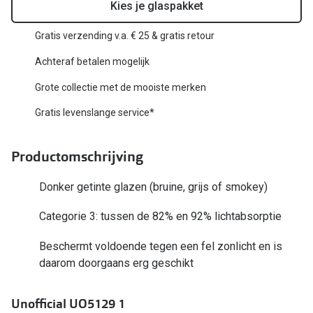
Biofinity
Kies je glaspakket
Nieuwe collectie
Dailies
Gratis verzending v.a. € 25 & gratis retour
Merken
Precision
Achteraf betalen mogelijk
Ray-Ban
Alle lenz
Grote collectie met de mooiste merken
DbyD
Gratis levenslange service*
Online h
Michael Kors
Doe de tes
Productomschrijving
Emporio Armani
Contactle
Donker getinte glazen (bruine, grijs of smokey)
Unofficial
Lenzen op
Categorie 3: tussen de 82% en 92% lichtabsorptie
Oakley
Alles over
Beschermt voldoende tegen een fel zonlicht en is
Ralph Lauren
daarom doorgaans erg geschikt
Burberry
Unofficial UO5129 1
Alle brillen merken