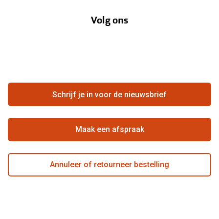
Annuleer of retourneer een bestelling
Lenzenabonnement
Volg ons
Opticiens
Hier de overeenkomst ontbinden
Merken
Vacatures
Meestgestelde vragen
Zakelijk
Contact
Ondernemen bij Pearle
Zorgvergoeding
Schrijf je in voor de nieuwsbrief
Beste winkelketen
Garanties
Actievoorwaarden
Maak een afspraak
Annuleer of retourneer bestelling