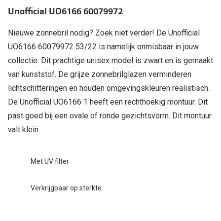
Unofficial UO6166 60079972
Online hulp & advies
Nieuwe zonnebril nodig? Zoek niet verder! De Unofficial
Online bril kopen in maar 4 stappen
UO6166 60079972 53/22 is namelijk onmisbaar in jouw
collectie. Dit prachtige unisex model is zwart en is gemaakt
Soorten brillenglazen
van kunststof. De grijze zonnebrilglazen verminderen
Bril online passen
lichtschitteringen en houden omgevingskleuren realistisch.
Brillentrends
De Unofficial UO6166 1 heeft een rechthoekig montuur. Dit
past goed bij een ovale of ronde gezichtsvorm. Dit montuur
Zorgvergoeding brillen
valt klein.
Meekleurende glazen
Nachtbril
Met UV filter
Alles over brillen
Verkrijgbaar op sterkte