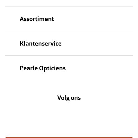
Assortiment
Brillen
Klantenservice
Zonnebrillen
Bestellen
Contactlenzen
Pearle Opticiens
Verzending
Oogmeting
Over Pearle
Annuleer of retourneer een bestelling
Lenzenabonnement
Volg ons
Opticiens
Hier de overeenkomst ontbinden
Merken
Vacatures
Meestgestelde vragen
Zakelijk
Contact