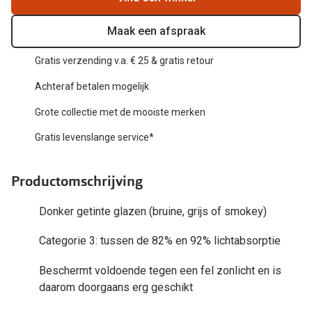
Biofinity
Nieuwe collectie
Dailies
Maak een afspraak
Merken
Precision
Gratis verzending v.a. € 25 & gratis retour
Ray-Ban
Alle lenz
Achteraf betalen mogelijk
DbyD
Grote collectie met de mooiste merken
Online h
Gratis levenslange service*
Michael Kors
Doe de tes
Emporio Armani
Productomschrijving
Contactle
Unofficial
Lenzen op
Donker getinte glazen (bruine, grijs of smokey)
Oakley
Alles over
Categorie 3: tussen de 82% en 92% lichtabsorptie
Ralph Lauren
Beschermt voldoende tegen een fel zonlicht en is
Burberry
daarom doorgaans erg geschikt
Alle brillen merken