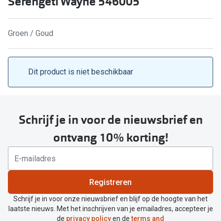
Serengeti Wayne 546005
Kant en klare leesbrillen
Lenzen di
Brilabonnementen
Groen / Goud
Acties
Pearle Bril Plan
Pakketkort
Pearle Bril Plan Kids+
Dit product is niet beschikbaar
Lenzenabo
Acties
Start grat
Outlet: tot wel 50% korting!
Schrijf je in voor de nieuwsbrief en
Bekijk all
3 brillen voor de prijs van 1
ontvang 10% korting!
Merken
Tot €100 korting op jouw nieuwe bril
iWear
Bekijk alle brillenacties
Registreren
Air Optix
Uitgelicht
Schrijf je in voor onze nieuwsbrief en blijf op de hoogte van het
Acuvue
laatste nieuws. Met het inschrijven van je emailadres, accepteer je
Complete bril op sterkte: vanaf €30
de
privacy policy
en de
terms and