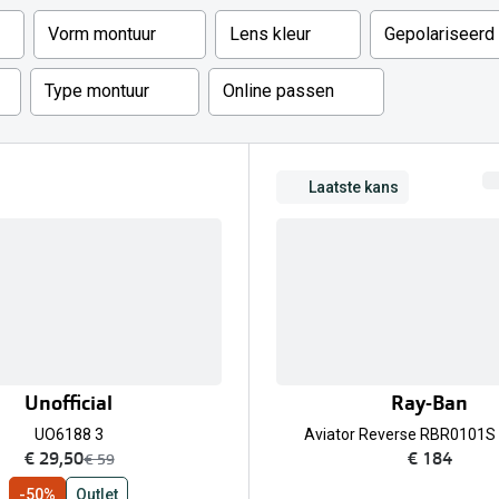
Inloggen mijn account
Vorm montuur
Lens kleur
Gepolariseerd
sterkte: vanaf €30
Type montuur
Online passen
20-20-2 regel
en
Blog: meer informatie & tips
Laatste kans
Unofficial
Ray-Ban
UO6188 3
Aviator Reverse RBR0101S
nu:
€ 29,50
€ 184
was:
€ 59
-50%
Outlet