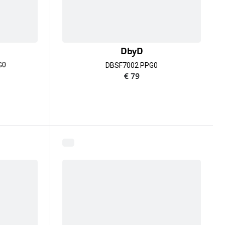
DbyD
G0
DBSF7002 PPG0
€ 79