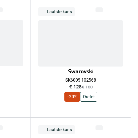
Laatste kans
Swarovski
SK6005 102568
nu:
€ 128
was:
€ 160
-20%
Outlet
Laatste kans