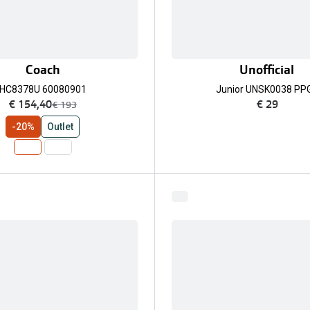
Coach
Unofficial
HC8378U 60080901
Junior UNSK0038 PP
nu:
€ 154,40
€ 29
was:
€ 193
-20%
Outlet