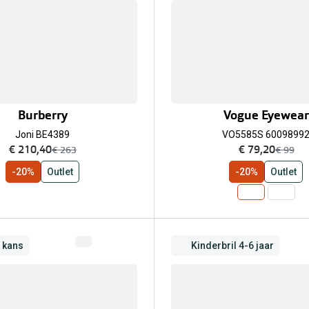
Burberry
Vogue Eyewear
Joni BE4389
VO5585S 6009899
nu:
nu:
€ 210,40
€ 79,20
was:
was:
€ 263
€ 99
-20%
Outlet
-20%
Outlet
e kans
Kinderbril 4-6 jaar