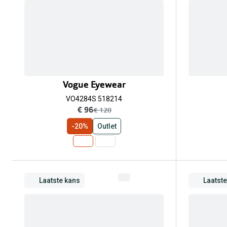
Vogue Eyewear
VO4284S 518214
nu:
€ 96
was:
€ 120
-20%
Outlet
Laatste kans
Laatst