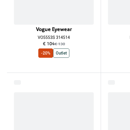
Vogue Eyewear
VO5553S 314514
nu:
€ 104
was:
€ 130
-20%
Outlet