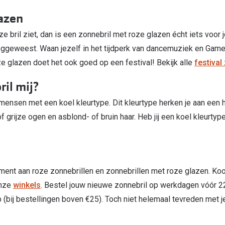
lazen
e bril ziet, dan is een zonnebril met roze glazen écht iets voor jo
eggeweest. Waan jezelf in het tijdperk van dancemuziek en Gam
ze glazen doet het ook goed op een festival! Bekijk alle
festival
ril mij?
mensen met een koel kleurtype. Dit kleurtype herken je aan een h
f grijze ogen en asblond- of bruin haar. Heb jij een koel kleurtyp
n
timent aan roze zonnebrillen en zonnebrillen met roze glazen. Ko
onze
winkels
. Bestel jouw nieuwe zonnebril op werkdagen vóór 22
p (bij bestellingen boven €25). Toch niet helemaal tevreden met 