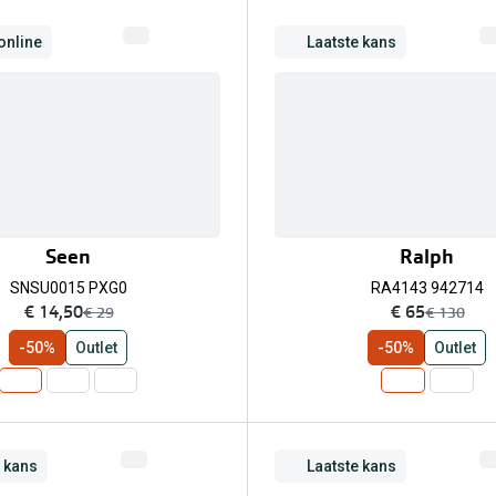
online
Laatste kans
Seen
Ralph
SNSU0015 PXG0
RA4143 942714
nu:
nu:
€ 14,50
€ 65
was:
was:
€ 29
€ 130
-50%
Outlet
-50%
Outlet
e kans
Laatste kans